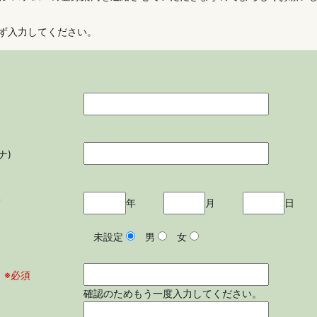
ず入力してください。
カナ)
年
月
日
須
未設定
男
女
※必須
確認のためもう一度入力してください。