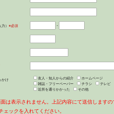
-
入力）
※必須
須
友人・知人からの紹介
ホームページ
っかけ
雑誌・フリーペーパー
チラシ
テレビ
近所を通りかかった
その他
画面は表示されません。上記内容にて送信しますの
チェックを入れてください。