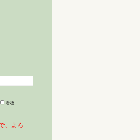
看板
で、よろ