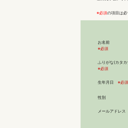
※必須
の項目は必
お名前
※必須
ふりがな(カタ
※必須
生年月日
※必
性別
メールアドレス